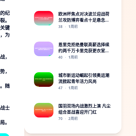
的纪
欧洲杯焦点对决波兰迎战荷
裂。
兰攻防博弈看点十足悬念拉
满球迷期待
38
·
1周前
关键
，为
恩里克拒绝曼联高薪选择续
约两千万卡里克获更衣室力
战，
挺成新核心再
40
·
1周前
势，
城市新运动崛起引领奥运潮
流掀起青年活力风尚
。随
47
·
1周前
国羽双场内战激烈上演 凡尘
战士
组合首战喜迎开门红
70
·
2周前
局。