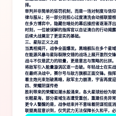
择。
审判并非简单的惩罚机制，而是一场对制度与信仰
律与服从；另一部分则担心过度清洗会动摇联盟根
在多方博弈中，隐藏在暗处的幕后操控者逐渐浮出
时刻，一位被误解的指挥官以自证清白的行动揭露
后续大战奠定了更坚实的基础。
三、星际正义之战
当真相揭开，战争全面爆发。黑暗舰队在多个星域
在能源风暴与星际裂隙交错的战场上展开激烈交锋
战斗不仅是武力的较量，更是意志与策略的比拼。
将敌军引入能量漩涡区逐一击破。年轻战士在实战
在最终决战中，赛尔号与敌方旗舰正面交锋。指挥
着主炮光束划破黑暗，敌军主力崩溃，宇宙再度迎
四、荣耀阴谋传奇
胜利带来的荣耀如潮水般涌来，各大星球纷纷为联
长眠星海，部分星域生态遭受重创，重建任务异常
更令人警醒的是，战争结束并不意味着阴谋彻底消
联盟高层意识到，仅凭武力无法保障长久和平，必