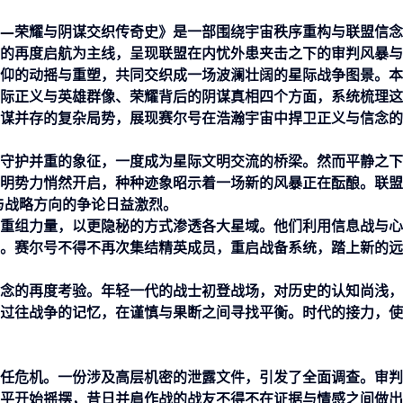
—荣耀与阴谋交织传奇史》是一部围绕宇宙秩序重构与联盟信念
的再度启航为主线，呈现联盟在内忧外患夹击之下的审判风暴与
仰的动摇与重塑，共同交织成一场波澜壮阔的星际战争图景。本
际正义与英雄群像、荣耀背后的阴谋真相四个方面，系统梳理这
谋并存的复杂局势，展现赛尔号在浩瀚宇宙中捍卫正义与信念的
守护并重的象征，一度成为星际文明交流的桥梁。然而平静之下
明势力悄然开启，种种迹象昭示着一场新的风暴正在酝酿。联盟
与战略方向的争论日益激烈。
重组力量，以更隐秘的方式渗透各大星域。他们利用信息战与心
。赛尔号不得不再次集结精英成员，重启战备系统，踏上新的远
念的再度考验。年轻一代的战士初登战场，对历史的认知尚浅，
过往战争的记忆，在谨慎与果断之间寻找平衡。时代的接力，使
任危机。一份涉及高层机密的泄露文件，引发了全面调查。审判
平开始摇摆，昔日并肩作战的战友不得不在证据与情感之间做出