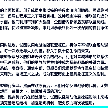
的全面检视。部分成员主张以铁腕手段肃清内部隐患，强调绝对
基，倡导在程序正义下寻找真相。这种理念冲突，使联盟几近分
水面。他们利用审判扩大裂痕，企图借内部矛盾瓦解联盟防线。
阴谋，使联盟重新凝聚。审判风暴最终化为一次深刻的自我净化
同时进攻，试图以闪电战摧毁联盟枢纽。赛尔号率领联合舰队迎
。每一次跃迁与火力对撞，都关乎数十亿生命的未来。
联盟采取分区防御与奇袭结合的战术，利用对星域地形的熟悉优
中迅速成熟，他们的勇气与牺牲精神成为扭转战局的关键力量。
系统一度瘫痪，通信中断，但舰员们凭借默契协作重启核心装置
来曙光。这场正义之战，成为联盟历史上最具象征意义的胜利。
盟举行庆典。然而在欢呼背后，人们开始反思战争的代价。无数
艰巨。荣耀之下，隐藏着沉重的现实。
散。残存势力仍在暗处活动，试图以经济与信息操控影响未来格
须完善治理结构，加强透明机制，避免权力再次被滥用。