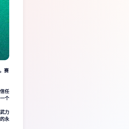
。赛
信任
一个
武力
的永