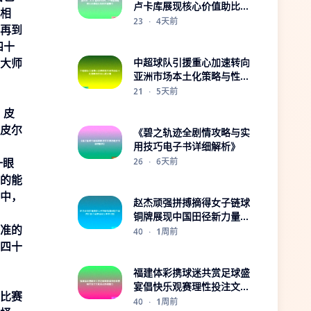
卢卡库展现核心价值助比利
相
时绝境重生
23
·
4天前
再到
四十
大师
中超球队引援重心加速转向
亚洲市场本土化策略与性价
比成关键
21
·
5天前
。皮
皮尔
《碧之轨迹全剧情攻略与实
用技巧电子书详细解析》
一眼
26
·
6天前
的能
中，
赵杰顽强拼搏摘得女子链球
铜牌展现中国田径新力量赛
准的
场风采未来可期
40
·
1周前
四十
福建体彩携球迷共赏足球盛
宴倡快乐观赛理性投注文明
比赛
风尚新潮魅力
40
·
1周前