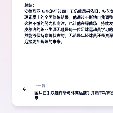
总结：
安德烈亚·皮尔洛年过四十五仍能风采依旧，技艺
理素质上的全面修炼结果。他通过不断地自我调整
这种不懈的努力和专注，也让他在绿茵场上持续发
皮尔洛的职业生涯无疑是每一位足球运动员学习的
然能够保持巅峰状态的。无论是年轻球员还是资深
迎接更加辉煌的未来。
上一篇
国乒左手双雄许昕与林高远携手并肩书写辉
章