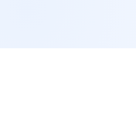
服务支持
t
常见问题
校园招聘
网站地图