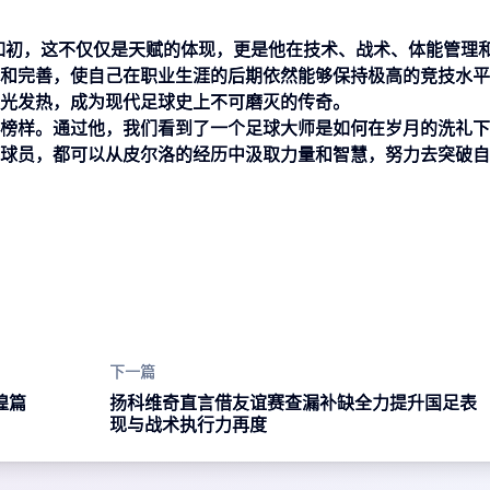
如初，这不仅仅是天赋的体现，更是他在技术、战术、体能管理
和完善，使自己在职业生涯的后期依然能够保持极高的竞技水平
光发热，成为现代足球史上不可磨灭的传奇。
榜样。通过他，我们看到了一个足球大师是如何在岁月的洗礼下
球员，都可以从皮尔洛的经历中汲取力量和智慧，努力去突破自
下一篇
煌篇
扬科维奇直言借友谊赛查漏补缺全力提升国足表
现与战术执行力再度