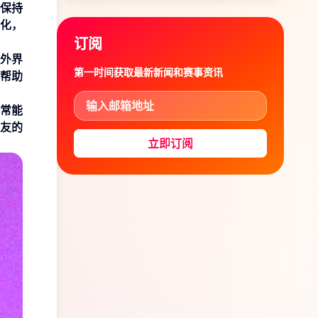
保持
化，
订阅
外界
第一时间获取最新新闻和赛事资讯
帮助
常能
友的
立即订阅