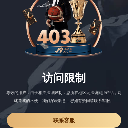
访问限制
尊敬的用户，由于相关法律限制，您所在地区无法访问J9产品，对
此造成的不便，我们深表歉意，您如有疑问请联系客服。
联系客服