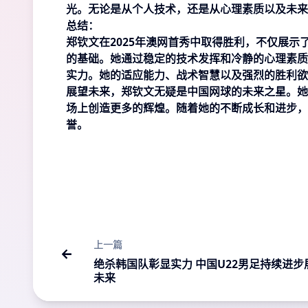
光。无论是从个人技术，还是从心理素质以及未来
总结：
郑钦文在2025年澳网首秀中取得胜利，不仅展
的基础。她通过稳定的技术发挥和冷静的心理素质
实力。她的适应能力、战术智慧以及强烈的胜利欲
展望未来，郑钦文无疑是中国网球的未来之星。她
场上创造更多的辉煌。随着她的不断成长和进步，
誉。
上一篇
绝杀韩国队彰显实力 中国U22男足持续进步
未来