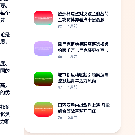
要。
每个
欧洲杯焦点对决波兰迎战荷
过一
兰攻防博弈看点十足悬念拉
满球迷期待
38
·
1周前
论是
质，
恩里克拒绝曼联高薪选择续
约两千万卡里克获更衣室力
挺成新核心再
40
·
1周前
度、
同的
城市新运动崛起引领奥运潮
流掀起青年活力风尚
高，
47
·
1周前
的优
国羽双场内战激烈上演 凡尘
托多
组合首战喜迎开门红
化灵
70
·
2周前
力和