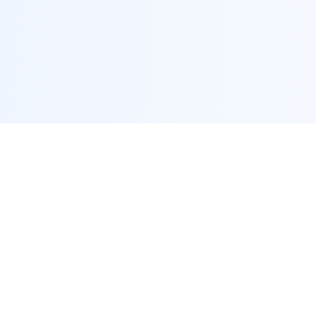
联系方式
客服热线：19619714046
邮箱：whipped@163.com
地址：青浦区新协路28号