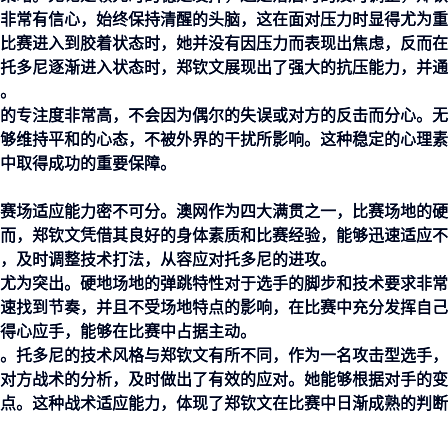
非常有信心，始终保持清醒的头脑，这在面对压力时显得尤为重
比赛进入到胶着状态时，她并没有因压力而表现出焦虑，反而在
托多尼逐渐进入状态时，郑钦文展现出了强大的抗压能力，并通
。
的专注度非常高，不会因为偶尔的失误或对方的反击而分心。无
够维持平和的心态，不被外界的干扰所影响。这种稳定的心理素
中取得成功的重要保障。
赛场适应能力密不可分。澳网作为四大满贯之一，比赛场地的硬
而，郑钦文凭借其良好的身体素质和比赛经验，能够迅速适应不
，及时调整技术打法，从容应对托多尼的进攻。
尤为突出。硬地场地的弹跳特性对于选手的脚步和技术要求非常
速找到节奏，并且不受场地特点的影响，在比赛中充分发挥自己
得心应手，能够在比赛中占据主动。
。托多尼的技术风格与郑钦文有所不同，作为一名攻击型选手，
对方战术的分析，及时做出了有效的应对。她能够根据对手的变
点。这种战术适应能力，体现了郑钦文在比赛中日渐成熟的判断