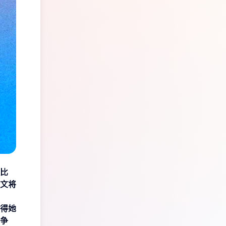
比
文将
得她
争